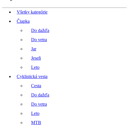
Všetky kategórie
Čiapka
Do dažďa
Do vetra
Jar
Jeseň
Leto
Cyklistická vesta
Cesta
Do dažďa
Do vetra
Leto
MTB