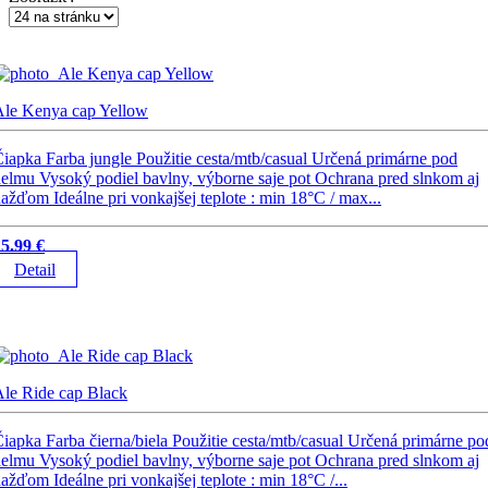
Ale Kenya cap Yellow
iapka Farba jungle Použitie cesta/mtb/casual Určená primárne pod
elmu Vysoký podiel bavlny, výborne saje pot Ochrana pred slnkom aj
ažďom Ideálne pri vonkajšej teplote : min 18°C / max...
5.99 €
Detail
le Ride cap Black
iapka Farba čierna/biela Použitie cesta/mtb/casual Určená primárne po
elmu Vysoký podiel bavlny, výborne saje pot Ochrana pred slnkom aj
ažďom Ideálne pri vonkajšej teplote : min 18°C /...