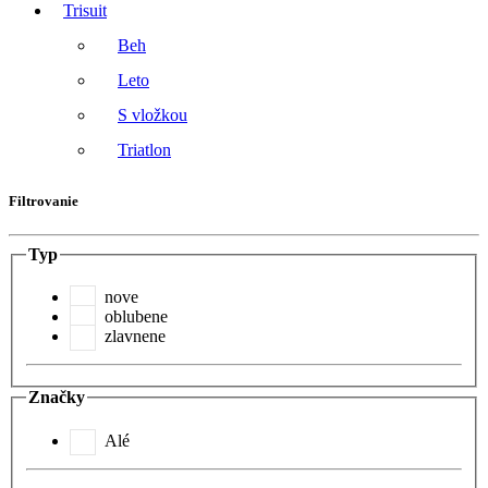
Trisuit
Beh
Leto
S vložkou
Triatlon
Filtrovanie
Typ
nove
oblubene
zlavnene
Značky
Alé