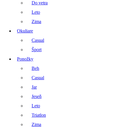
Do vetra
Leto
Zima
Okuliare
Casual
Šport
Ponožky
Beh
Casual
Jar
Jeseň
Leto
Triatlon
Zima