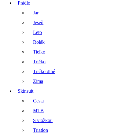
Prádlo
Jar
Jeseň
Leto
Rolák
Tielko
Tričko
Tričko dlhé
Zima
Skinsuit
Cesta
MTB
S vložkou
Triatlon