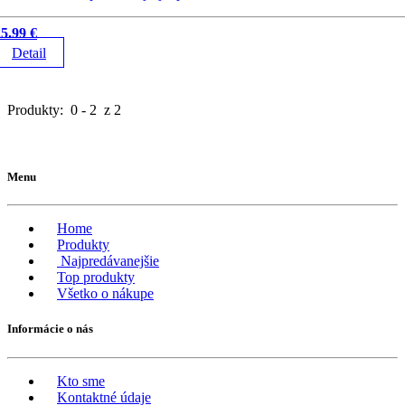
5.99 €
Detail
Produkty: 0 - 2 z 2
Menu
Home
Produkty
Najpredávanejšie
Top produkty
Všetko o nákupe
Informácie o nás
Kto sme
Kontaktné údaje