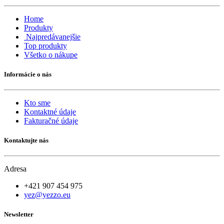
Home
Produkty
Najpredávanejšie
Top produkty
Všetko o nákupe
Informácie o nás
Kto sme
Kontaktné údaje
Fakturačné údaje
Kontaktujte nás
Adresa
+421 907 454 975
yez@yezzo.eu
Newsletter