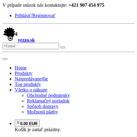
V prípade otázok nás kontaktujte:
+421 907 454 975
Prihlásiť/Registrovať
yezzo.sk
Home
Produkty
Najpredávanejšie
Top produkty
Všetko o nákupe
Obchodné podmienky
Reklamačný poriadok
Spôsob dopravy
Možnosti platby
0
0.00 EUR
Košík je zatiaľ prázdny.