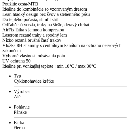
Použitie cesta/MTB
Ideálne do kombinácie so vzorovaným dresom
Lean hladký dezign bez švov a stehenného pásu
Do teplého počasia, slimfit strih
Odľahčená verzia, traky na širšie, deravý chrbát
AirFix látka s jemnou kompresiou
Laserom rezané traky a spodný lem
Nízko rezaná brušná časť trakov
Vložka 8H shammy s centrálnym kanálom na ochranu nervových
zakončení
Výborné vlastnosti odsávania potu
UV ochrana 50
Ideálne pri vonkajšej teplote : min 18°C / max 30°C
Typ
Cyklonohavice krátke
Výrobca
Alé
Pohlavie
Pánske
Farba
čierna