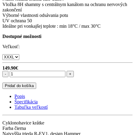
Vložka 8H shammy s centrálnym kanálom na ochranu nervových
zakončení
Výborné vlastnosti odsávania potu
UV ochrana 50
Ideálne pri vonkajšej teplote : min 18°C / max 30°C
Dostupné možnosti
Veľkosť:
149.90€
-
+
Pridať do košíka
Popis
Špecifikácia
Tabuľka veľkostí
Cyklonohavice krátke
Farba čierna
Najvyššia trieda R-EV1, design Hammer