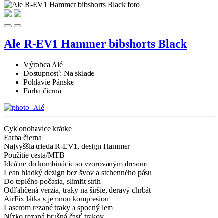
Ale R-EV1 Hammer bibshorts Black
Výrobca
Alé
Dostupnosť:
Na sklade
Pohlavie
Pánske
Farba
čierna
Cyklonohavice krátke
Farba čierna
Najvyššia trieda R-EV1, design Hammer
Použitie cesta/MTB
Ideálne do kombinácie so vzorovaným dresom
Lean hladký dezign bez švov a stehenného pásu
Do teplého počasia, slimfit strih
Odľahčená verzia, traky na širšie, deravý chrbát
AirFix látka s jemnou kompresiou
Laserom rezané traky a spodný lem
Nízko rezaná brušná časť trakov