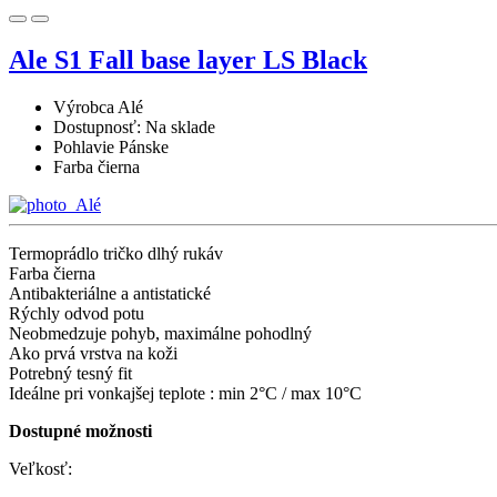
Ale S1 Fall base layer LS Black
Výrobca
Alé
Dostupnosť:
Na sklade
Pohlavie
Pánske
Farba
čierna
Termoprádlo tričko dlhý rukáv
Farba čierna
Antibakteriálne a antistatické
Rýchly odvod potu
Neobmedzuje pohyb, maximálne pohodlný
Ako prvá vrstva na koži
Potrebný tesný fit
Ideálne pri vonkajšej teplote : min 2°C / max 10°C
Dostupné možnosti
Veľkosť: