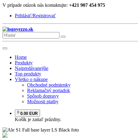
V prípade otázok nás kontaktujte:
+421 907 454 975
Prihlásiť/Registrovať
yezzo.sk
Home
Produkty
Najpredávanejšie
Top produkty
Všetko o nákupe
Obchodné podmienky
Reklamačný poriadok
Spôsob dopravy
Možnosti platby
0
0.00 EUR
Košík je zatiaľ prázdny.