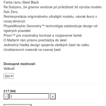
Farba rámu Steel Black
Re:Subzero, 24 gramov evolúcie pri príležitosti 30 výročia modelu
Sub Zero,
Reinterpretácia origninálneho ultralight modelu, návrak ikonz v
novej dimenzii
PhysioMorphic Geometry™ technológia oslobodzuje dezign od
rigidných pravidiel
Prizm™ pre maximálny kontrast a rozjasnenie farieb
O Matter® rám priamo prechádza do skiel
Jedinečný hladký dezign spojenia všetkých častí do celku
Unobtanium® materiál na nosnej časti
Dostupné možnosti
Veľkosť:
217.99€
-
+