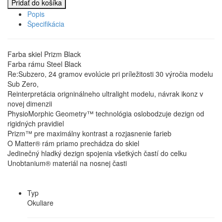
Pridať do košíka
Popis
Špecifikácia
Farba skiel Prizm Black
Farba rámu Steel Black
Re:Subzero, 24 gramov evolúcie pri príležitosti 30 výročia modelu
Sub Zero,
Reinterpretácia origninálneho ultralight modelu, návrak ikonz v
novej dimenzii
PhysioMorphic Geometry™ technológia oslobodzuje dezign od
rigidných pravidiel
Prizm™ pre maximálny kontrast a rozjasnenie farieb
O Matter® rám priamo prechádza do skiel
Jedinečný hladký dezign spojenia všetkých častí do celku
Unobtanium® materiál na nosnej časti
Typ
Okuliare