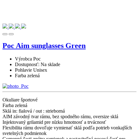
Poc Aim sunglasses Green
Výrobca
Poc
Dostupnosť:
Na sklade
Pohlavie
Unisex
Farba
zelená
Okuliare športové
Farba zelená
Sklá in: fialová / out : strieborná
AIM závodný tvar rámu, bez spodného rámu, oversize sklá
Injektovaný grilamid pre nízku hmotnosť a trvácnosť
Flexibilita rámu dovoľuje vymienať sklá podľa potrieb vonkajších
svetelných podmienok
Gumenné časti znútra ramienok a nastaviteľná nosová časť pre