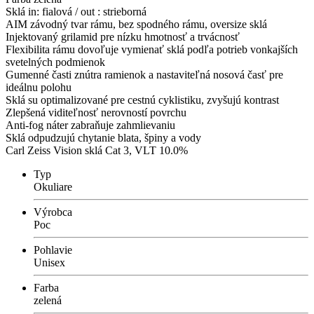
Sklá in: fialová / out : strieborná
AIM závodný tvar rámu, bez spodného rámu, oversize sklá
Injektovaný grilamid pre nízku hmotnosť a trvácnosť
Flexibilita rámu dovoľuje vymienať sklá podľa potrieb vonkajších
svetelných podmienok
Gumenné časti znútra ramienok a nastaviteľná nosová časť pre
ideálnu polohu
Sklá su optimalizované pre cestnú cyklistiku, zvyšujú kontrast
Zlepšená viditeľnosť nerovností povrchu
Anti-fog náter zabraňuje zahmlievaniu
Sklá odpudzujú chytanie blata, špiny a vody
Carl Zeiss Vision sklá Cat 3, VLT 10.0%
Typ
Okuliare
Výrobca
Poc
Pohlavie
Unisex
Farba
zelená