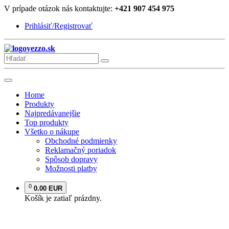
V prípade otázok nás kontaktujte:
+421 907 454 975
Prihlásiť/Registrovať
yezzo.sk
Home
Produkty
Najpredávanejšie
Top produkty
Všetko o nákupe
Obchodné podmienky
Reklamačný poriadok
Spôsob dopravy
Možnosti platby
0
0.00 EUR
Košík je zatiaľ prázdny.