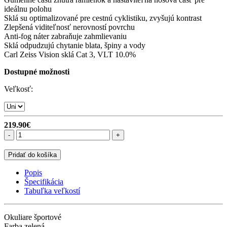
ideálnu polohu
Sklá su optimalizované pre cestnú cyklistiku, zvyšujú kontrast
Zlepšená viditeľnosť nerovností povrchu
Anti-fog náter zabraňuje zahmlievaniu
Sklá odpudzujú chytanie blata, špiny a vody
Carl Zeiss Vision sklá Cat 3, VLT 10.0%
Dostupné možnosti
Veľkosť:
219.90€
-
+
Pridať do košíka
Popis
Špecifikácia
Tabuľka veľkostí
Okuliare športové
Farba zelená