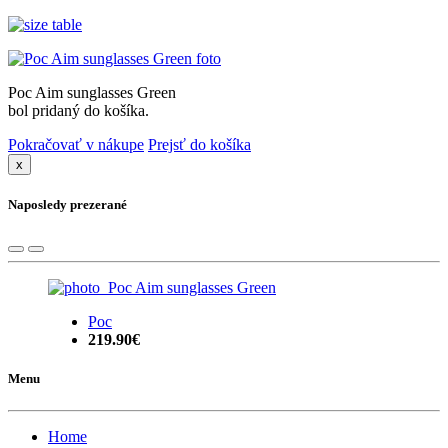
Poc Aim sunglasses Green
bol pridaný do košíka.
Pokračovať v nákupe
Prejsť do košíka
x
Naposledy prezerané
Poc
219.90€
Menu
Home