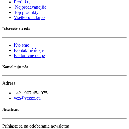
Produkty
Najpredávanejšie
Top produkty
Všetko o nákupe
Informácie o nás
Kto sme
Kontaktné údaje
Fakturačné údaje
Kontaktujte nás
Adresa
+421 907 454 975
yez@yezzo.eu
Newsletter
Prihláste sa na odoberanie newslettra