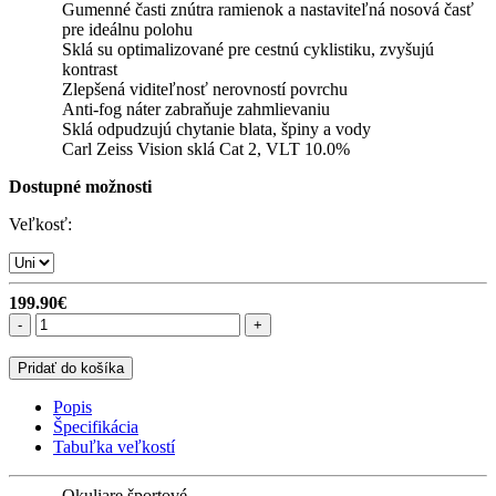
Gumenné časti znútra ramienok a nastaviteľná nosová časť
pre ideálnu polohu
Sklá su optimalizované pre cestnú cyklistiku, zvyšujú
kontrast
Zlepšená viditeľnosť nerovností povrchu
Anti-fog náter zabraňuje zahmlievaniu
Sklá odpudzujú chytanie blata, špiny a vody
Carl Zeiss Vision sklá Cat 2, VLT 10.0%
Dostupné možnosti
Veľkosť:
199.90€
-
+
Pridať do košíka
Popis
Špecifikácia
Tabuľka veľkostí
Okuliare športové