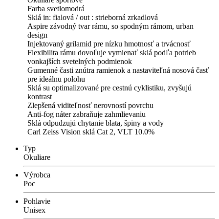
Farba svetlomodrá
Sklá in: fialová / out : strieborná zrkadlová
Aspire závodný tvar rámu, so spodným rámom, urban
design
Injektovaný grilamid pre nízku hmotnosť a trvácnosť
Flexibilita rámu dovoľuje vymienať sklá podľa potrieb
vonkajších svetelných podmienok
Gumenné časti znútra ramienok a nastaviteľná nosová časť
pre ideálnu polohu
Sklá su optimalizované pre cestnú cyklistiku, zvyšujú
kontrast
Zlepšená viditeľnosť nerovností povrchu
Anti-fog náter zabraňuje zahmlievaniu
Sklá odpudzujú chytanie blata, špiny a vody
Carl Zeiss Vision sklá Cat 2, VLT 10.0%
Typ
Okuliare
Výrobca
Poc
Pohlavie
Unisex