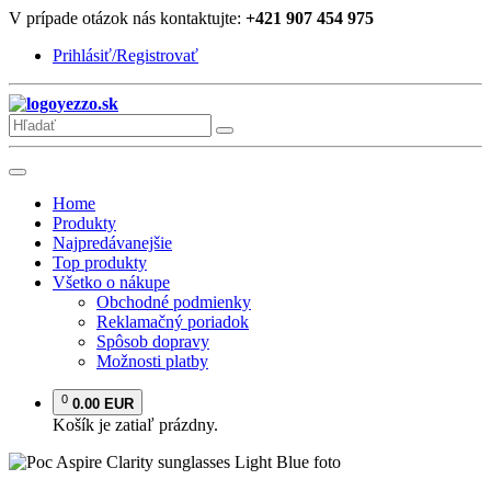
V prípade otázok nás kontaktujte:
+421 907 454 975
Prihlásiť/Registrovať
yezzo.sk
Home
Produkty
Najpredávanejšie
Top produkty
Všetko o nákupe
Obchodné podmienky
Reklamačný poriadok
Spôsob dopravy
Možnosti platby
0
0.00 EUR
Košík je zatiaľ prázdny.