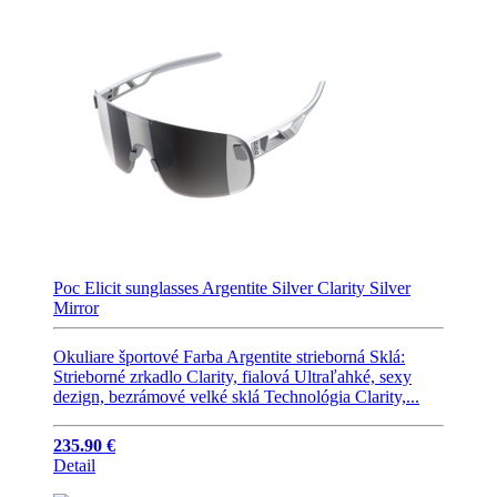
Poc Elicit sunglasses Argentite Silver Clarity Silver
Mirror
Okuliare športové Farba Argentite strieborná Sklá:
Strieborné zrkadlo Clarity, fialová Ultraľahké, sexy
dezign, bezrámové velké sklá Technológia Clarity,...
235.90 €
Detail