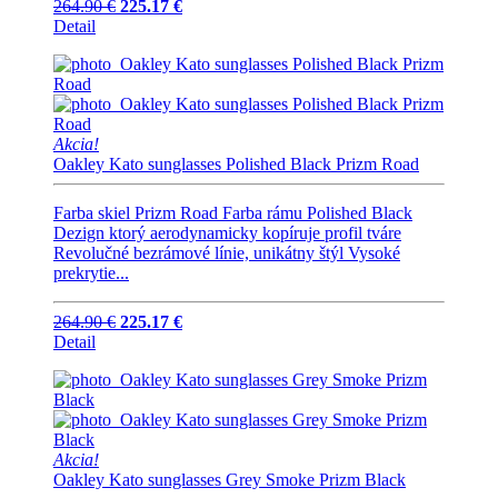
264.90 €
225.17 €
Detail
Akcia!
Oakley Kato sunglasses Polished Black Prizm Road
Farba skiel Prizm Road Farba rámu Polished Black
Dezign ktorý aerodynamicky kopíruje profil tváre
Revolučné bezrámové línie, unikátny štýl Vysoké
prekrytie...
264.90 €
225.17 €
Detail
Akcia!
Oakley Kato sunglasses Grey Smoke Prizm Black