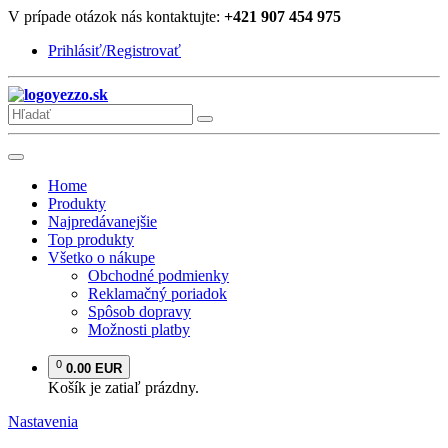
V prípade otázok nás kontaktujte:
+421 907 454 975
Prihlásiť/Registrovať
yezzo.sk
Home
Produkty
Najpredávanejšie
Top produkty
Všetko o nákupe
Obchodné podmienky
Reklamačný poriadok
Spôsob dopravy
Možnosti platby
0
0.00 EUR
Košík je zatiaľ prázdny.
Nastavenia