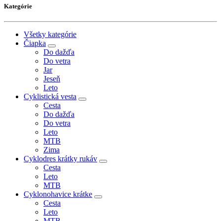
Kategórie
Všetky kategórie
Čiapka
Do dažďa
Do vetra
Jar
Jeseň
Leto
Cyklistická vesta
Cesta
Do dažďa
Do vetra
Leto
MTB
Zima
Cyklodres krátky rukáv
Cesta
Leto
MTB
Cyklonohavice krátke
Cesta
Leto
MTB