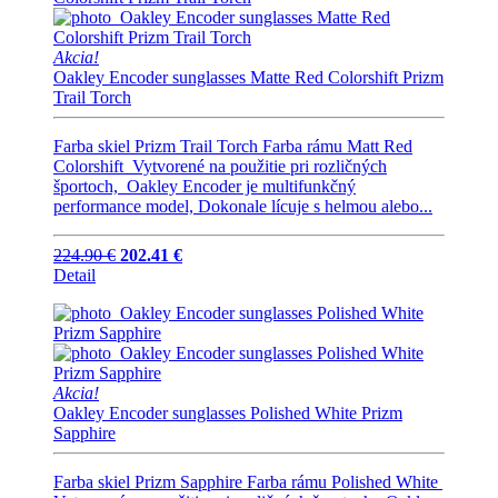
Akcia!
Oakley Encoder sunglasses Matte Red Colorshift Prizm
Trail Torch
Farba skiel Prizm Trail Torch Farba rámu Matt Red
Colorshift Vytvorené na použitie pri rozličných
športoch, Oakley Encoder je multifunkčný
performance model, Dokonale lícuje s helmou alebo...
224.90 €
202.41 €
Detail
Akcia!
Oakley Encoder sunglasses Polished White Prizm
Sapphire
Farba skiel Prizm Sapphire Farba rámu Polished White