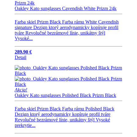
Oakley Kato sunglasses Cavendish White Prizm 24k
Farba skiel Prizm Black Farba rámu White Cavendish
signature Dezign ktorý aerodynamicky kopíruje profil
tváre Revolučné bezrámové línie, unikátny štýl
Vysoké...
289.90 €
Detail
Akcia!
Oakley Kato sunglasses Polished Black Prizm Black
Farba skiel Prizm Black Farba rámu Polished Black
Dezign ktorý aerodynamicky kopíruje profil tváre
Revolučné bezrámové línie, unikátny štýl Vysoké
prekrytie...