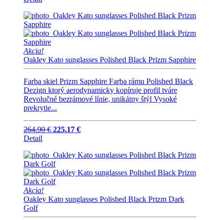
Akcia!
Oakley Kato sunglasses Polished Black Prizm Sapphire
Farba skiel Prizm Sapphire Farba rámu Polished Black
Dezign ktorý aerodynamicky kopíruje profil tváre
Revolučné bezrámové línie, unikátny štýl Vysoké
prekrytie...
264.90 €
225.17 €
Detail
Akcia!
Oakley Kato sunglasses Polished Black Prizm Dark
Golf