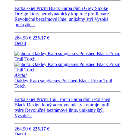
Farba skiel Prizm Black Farba rámu Grey Smoke
Dezign ktorý aerodynamicky kopíruje profil tváre
Revolučné bezrámové línie, unikátny štýl Vysoké
prekrytie...
264.90 €
225.17 €
Detail
Akcia!
Oakley Kato sunglasses Polished Black Prizm Trail
Torch
Farba skiel Prizm Trail Torch Farba rámu Polished
Black Dezign ktorý aerodynamicky kopíruje profil
tváre Revolučné bezrámové línie, unikátny štýl
Vysoké...
264.90 €
225.17 €
Detail