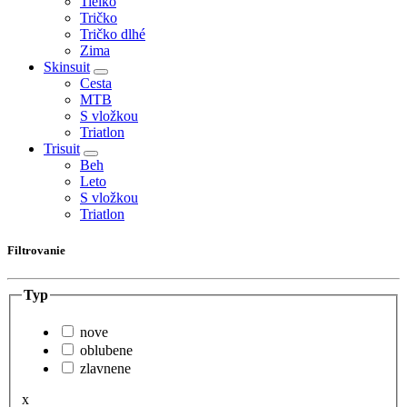
Tielko
Tričko
Tričko dlhé
Zima
Skinsuit
Cesta
MTB
S vložkou
Triatlon
Trisuit
Beh
Leto
S vložkou
Triatlon
Filtrovanie
Typ
nove
oblubene
zlavnene
x