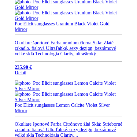
Poc Elicit sunglasses Uranium Black Violet Gold
Mirror
Okuliare športové Farba uranium čierna Sklá: Zlaté
zrkadlo, fialová Ultraľahké, sexy dezign, bezrámové
velké sklá Technológia Clarity, ultraširoký...
235.90 €
Detail
Poc Elicit sunglasses Lemon Calcite Violet Silver
Mirror
Okuliare športové Farba Citrónovo žltá Sklá: Strieborné
zrkadlo, fialová Ultraľahké, sexy dezign, bezrámové
velké sklá Technológia Clarity,...