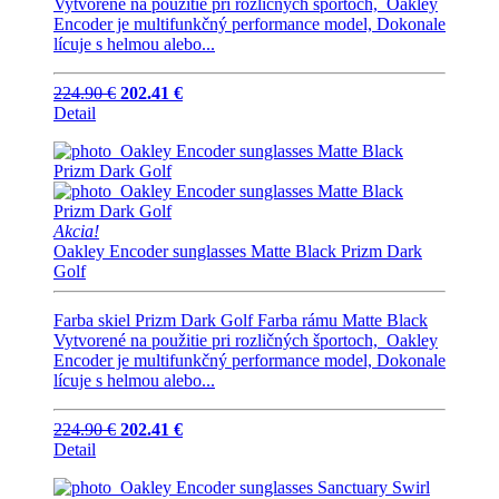
Vytvorené na použitie pri rozličných športoch, Oakley
Encoder je multifunkčný performance model, Dokonale
lícuje s helmou alebo...
224.90 €
202.41 €
Detail
Akcia!
Oakley Encoder sunglasses Matte Black Prizm Dark
Golf
Farba skiel Prizm Dark Golf Farba rámu Matte Black
Vytvorené na použitie pri rozličných športoch, Oakley
Encoder je multifunkčný performance model, Dokonale
lícuje s helmou alebo...
224.90 €
202.41 €
Detail