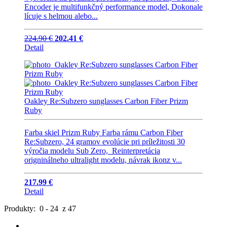
Encoder je multifunkčný performance model, Dokonale
lícuje s helmou alebo...
224.90 €
202.41 €
Detail
Oakley Re:Subzero sunglasses Carbon Fiber Prizm
Ruby
Farba skiel Prizm Ruby Farba rámu Carbon Fiber
Re:Subzero, 24 gramov evolúcie pri príležitosti 30
výročia modelu Sub Zero, Reinterpretácia
origninálneho ultralight modelu, návrak ikonz v...
217.99 €
Detail
Produkty: 0 - 24 z 47