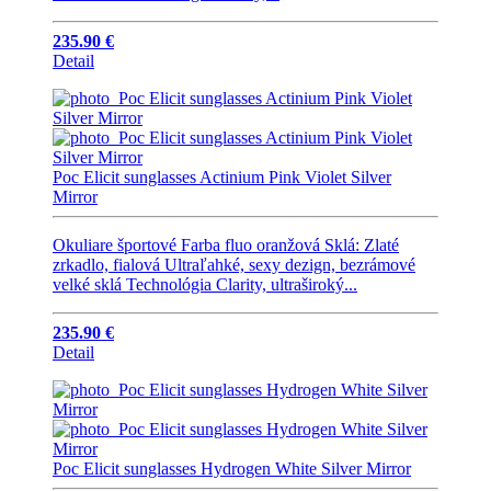
235.90 €
Detail
Poc Elicit sunglasses Actinium Pink Violet Silver
Mirror
Okuliare športové Farba fluo oranžová Sklá: Zlaté
zrkadlo, fialová Ultraľahké, sexy dezign, bezrámové
velké sklá Technológia Clarity, ultraširoký...
235.90 €
Detail
Poc Elicit sunglasses Hydrogen White Silver Mirror