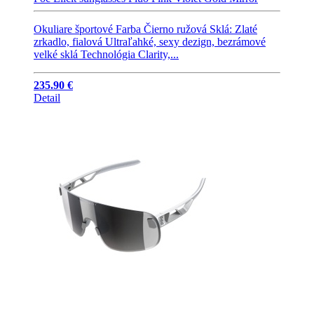
Okuliare športové Farba Čierno ružová Sklá: Zlaté
zrkadlo, fialová Ultraľahké, sexy dezign, bezrámové
velké sklá Technológia Clarity,...
235.90 €
Detail