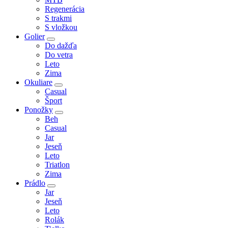
Regenerácia
S trakmi
S vložkou
Golier
Do dažďa
Do vetra
Leto
Zima
Okuliare
Casual
Šport
Ponožky
Beh
Casual
Jar
Jeseň
Leto
Triatlon
Zima
Prádlo
Jar
Jeseň
Leto
Rolák