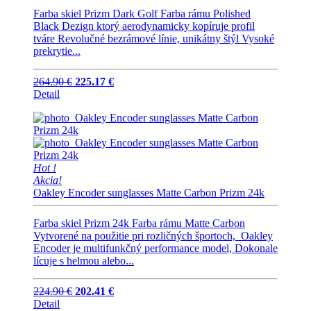
Farba skiel Prizm Dark Golf Farba rámu Polished
Black Dezign ktorý aerodynamicky kopíruje profil
tváre Revolučné bezrámové línie, unikátny štýl Vysoké
prekrytie...
264.90 €
225.17 €
Detail
Hot !
Akcia!
Oakley Encoder sunglasses Matte Carbon Prizm 24k
Farba skiel Prizm 24k Farba rámu Matte Carbon
Vytvorené na použitie pri rozličných športoch, Oakley
Encoder je multifunkčný performance model, Dokonale
lícuje s helmou alebo...
224.90 €
202.41 €
Detail