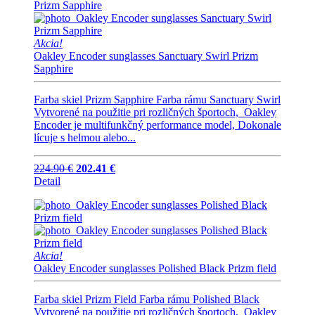
Akcia!
Oakley Encoder sunglasses Sanctuary Swirl Prizm
Sapphire
Farba skiel Prizm Sapphire Farba rámu Sanctuary Swirl
Vytvorené na použitie pri rozličných športoch, Oakley
Encoder je multifunkčný performance model, Dokonale
lícuje s helmou alebo...
224.90 €
202.41 €
Detail
Akcia!
Oakley Encoder sunglasses Polished Black Prizm field
Farba skiel Prizm Field Farba rámu Polished Black
Vytvorené na použitie pri rozličných športoch, Oakley