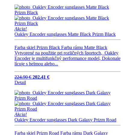
Akcia!
Oakley Encoder sunglasses Matte Black Prizm Black
Farba skiel Prizm Black Farba rámu Matte Black
Vytvorené na použitie pri rozličných športoch, Oakley
Encoder je multifunkčný performance model, Dokonale
lícuje s helmou alebo...
224.90 €
202.41 €
Detail
Akcia!
Oakley Encoder sunglasses Dark Galaxy Prizm Road
Farba skiel Prizm Road Farba rámu Dark Galaxy