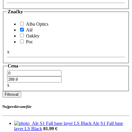
Značky
Alba Optics
Alé
Oakley
Poc
x
Cena
x
Filtrovať
Najpredávanejšie
Ale S1 Fall base
layer LS Black
81.99 €