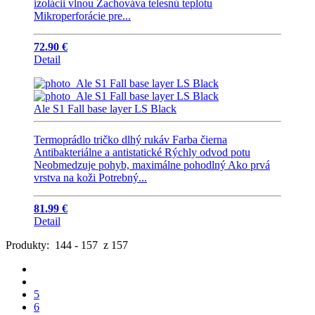
izolácii vlnou Zachováva telesnú teplotu
Mikroperforácie pre...
72.90 €
Detail
Ale S1 Fall base layer LS Black
Termoprádlo tričko dlhý rukáv Farba čierna
Antibakteriálne a antistatické Rýchly odvod potu
Neobmedzuje pohyb, maximálne pohodlný Ako prvá
vrstva na koži Potrebný...
81.99 €
Detail
Produkty: 144 - 157 z 157
5
6