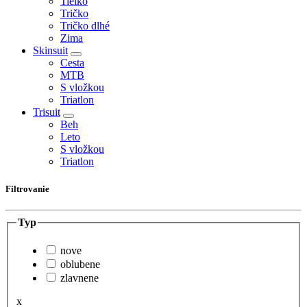
Tielko
Tričko
Tričko dlhé
Zima
Skinsuit
Cesta
MTB
S vložkou
Triatlon
Trisuit
Beh
Leto
S vložkou
Triatlon
Filtrovanie
Typ
nove
oblubene
zlavnene
x