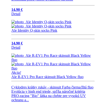
14.90 €
Detail
Ale Identity Q-skin socks Pink
14.90 €
Detail
Akcia!
Ale R-EV1 Pro Race skinsuit Black Yellow fluo
Cyklodres krátky rukáv - skinsuit Farba čierna/žltá fluo
Evolúcia v high end triede, spľňa náročné kritéria
PRO-racing "Bio" látka na chrbte pre vysokú UV
ochranu a...