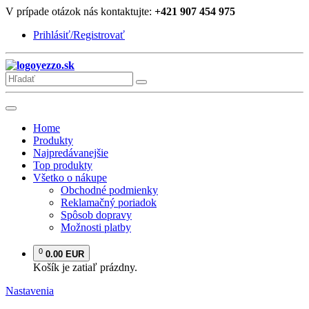
V prípade otázok nás kontaktujte:
+421 907 454 975
Prihlásiť/Registrovať
yezzo.sk
Home
Produkty
Najpredávanejšie
Top produkty
Všetko o nákupe
Obchodné podmienky
Reklamačný poriadok
Spôsob dopravy
Možnosti platby
0
0.00 EUR
Košík je zatiaľ prázdny.
Nastavenia