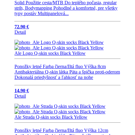
Solid Použitie cesta/MTB Do teplého počasia, regular
strih, Bodymapping Pohodlné a komfortné, pre všetky
typy postáv Multipanelová...
72.90 €
Detail
Ale Logo Q-skin socks Black Yellow
Ponožky letné Farba čierna/žltá fluo Výška 8cm
Antibakteriálna Q-skin látka Päta a špička proti-oderom
Dokonalá priedyšnosť a ľahkosť na nohe
14.90 €
Detail
Ale Strada Q-skin socks Black Yellow
Ponožky letné Farba čierna/žltá fluo Výška 12cm