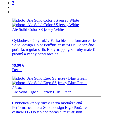
7
Ale Solid Color SS jersey White
Cyklodres krátky rukáv Farba biela Performance trieda
Solid, design Color Použitie cesta/MTB Do teplého
počasia, regular strih, Bodymapping 3 druhy materiálu,
predný a zadný panel ideálne...
79.90 €
Detail
Akcia!
Ale Solid Ergo SS jersey Blue Green
Cyklodres krátky rukáv Farba modrá/zelená
Performance trieda Solid, design Ergo Použitie
cesta/MTB Do teplého počasia, regular strih,