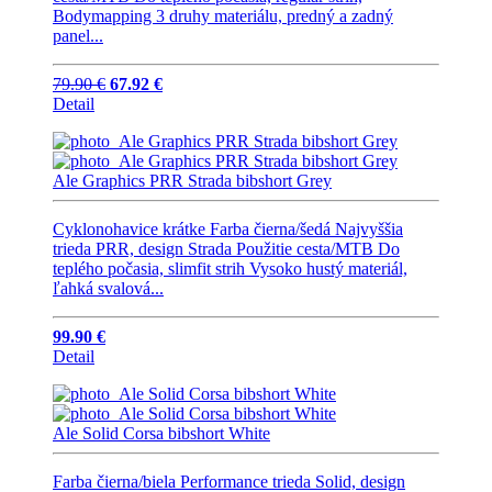
Bodymapping 3 druhy materiálu, predný a zadný
panel...
79.90 €
67.92 €
Detail
Ale Graphics PRR Strada bibshort Grey
Cyklonohavice krátke Farba čierna/šedá Najvyššia
trieda PRR, design Strada Použitie cesta/MTB Do
teplého počasia, slimfit strih Vysoko hustý materiál,
ľahká svalová...
99.90 €
Detail
Ale Solid Corsa bibshort White
Farba čierna/biela Performance trieda Solid, design