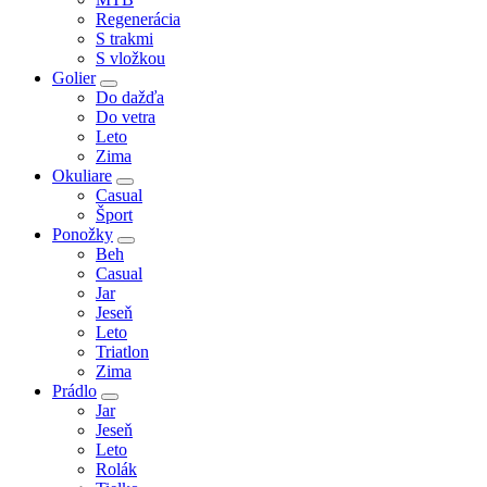
Regenerácia
S trakmi
S vložkou
Golier
Do dažďa
Do vetra
Leto
Zima
Okuliare
Casual
Šport
Ponožky
Beh
Casual
Jar
Jeseň
Leto
Triatlon
Zima
Prádlo
Jar
Jeseň
Leto
Rolák