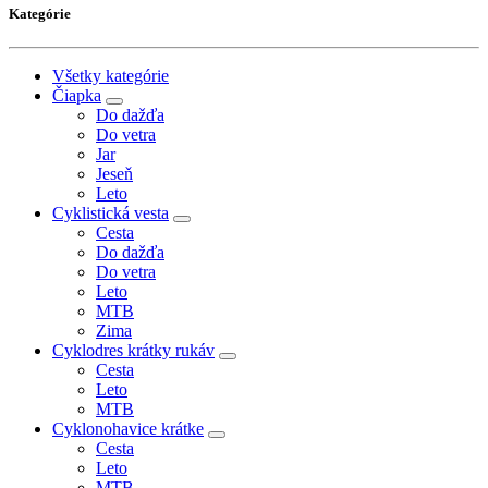
Kategórie
Všetky kategórie
Čiapka
Do dažďa
Do vetra
Jar
Jeseň
Leto
Cyklistická vesta
Cesta
Do dažďa
Do vetra
Leto
MTB
Zima
Cyklodres krátky rukáv
Cesta
Leto
MTB
Cyklonohavice krátke
Cesta
Leto
MTB