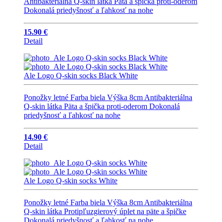
Antibakteriálna Q-skin látka Päta a špička proti-oderom
Dokonalá priedyšnosť a ľahkosť na nohe
15.90 €
Detail
Ale Logo Q-skin socks Black White
Ponožky letné Farba biela Výška 8cm Antibakteriálna
Q-skin látka Päta a špička proti-oderom Dokonalá
priedyšnosť a ľahkosť na nohe
14.90 €
Detail
Ale Logo Q-skin socks White
Ponožky letné Farba biela Výška 8cm Antibakteriálna
Q-skin látka Protipľuzgierový úplet na päte a špičke
Dokonalá priedyšnosť a ľahkosť na nohe