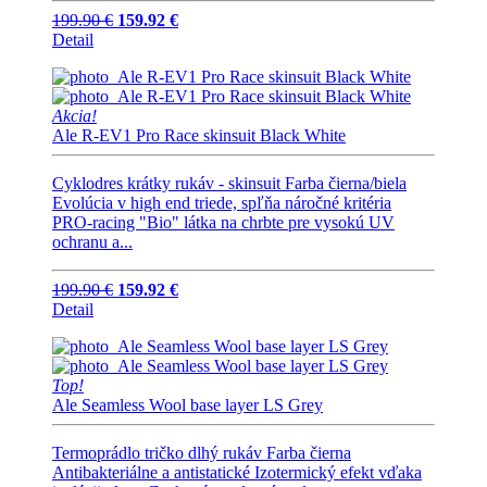
199.90 €
159.92 €
Detail
Akcia!
Ale R-EV1 Pro Race skinsuit Black White
Cyklodres krátky rukáv - skinsuit Farba čierna/biela
Evolúcia v high end triede, spľňa náročné kritéria
PRO-racing "Bio" látka na chrbte pre vysokú UV
ochranu a...
199.90 €
159.92 €
Detail
Top!
Ale Seamless Wool base layer LS Grey
Termoprádlo tričko dlhý rukáv Farba čierna
Antibakteriálne a antistatické Izotermický efekt vďaka