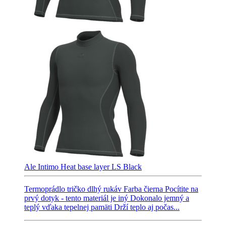
Ale Intimo Heat base layer LS Black
Termoprádlo tričko dlhý rukáv Farba čierna Pocítite na
prvý dotyk - tento materiál je iný Dokonalo jemný a
teplý vďaka tepelnej pamäti Drží teplo aj počas...