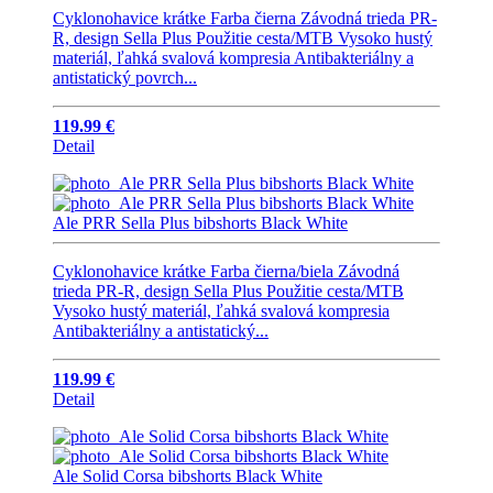
Cyklonohavice krátke Farba čierna Závodná trieda PR-
R, design Sella Plus Použitie cesta/MTB Vysoko hustý
materiál, ľahká svalová kompresia Antibakteriálny a
antistatický povrch...
119.99 €
Detail
Ale PRR Sella Plus bibshorts Black White
Cyklonohavice krátke Farba čierna/biela Závodná
trieda PR-R, design Sella Plus Použitie cesta/MTB
Vysoko hustý materiál, ľahká svalová kompresia
Antibakteriálny a antistatický...
119.99 €
Detail
Ale Solid Corsa bibshorts Black White