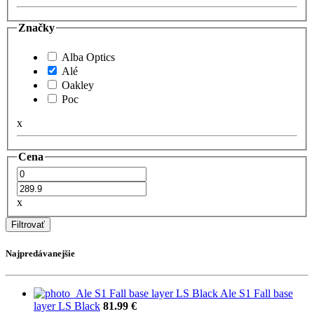
Značky
Alba Optics
Alé
Oakley
Poc
x
Cena
x
Filtrovať
Najpredávanejšie
Ale S1 Fall base
layer LS Black
81.99 €