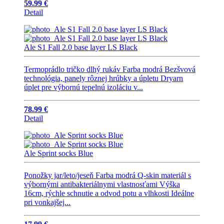
59.99 €
Detail
Ale S1 Fall 2.0 base layer LS Black
Termoprádlo tričko dlhý rukáv Farba modrá Bezšvová
technológia, panely rôznej hrúbky a úpletu Dryarn
úplet pre výbornú tepelnú izoláciu v...
78.99 €
Detail
Ale Sprint socks Blue
Ponožky jar/leto/jeseň Farba modrá Q-skin materiál s
výbornými antibakteriálnymi vlastnosťami Výška
16cm, rýchle schnutie a odvod potu a vlhkosti Ideálne
pri vonkajšej...