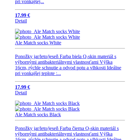
pri vonkajšej...
17.99 €
Detail
Ale Match socks White
Ponožky jar/leto/jeseň Farba biela Q-skin materiál s
výbornými antibakteriálnymi vlastnosťami Výška
16cm, rýchle schnutie a odvod potu a vlhkosti Ideálne
pri vonkajšej teplote :...
17.99 €
Detail
Ale Match socks Black
Ponožky jar/leto/jeseň Farba čierna Q-skin materiál s
výbornými antibakteriálnymi vlastnosťami Výška
16cm, rýchle schnutie a odvod potu a vlhkosti Ideálne