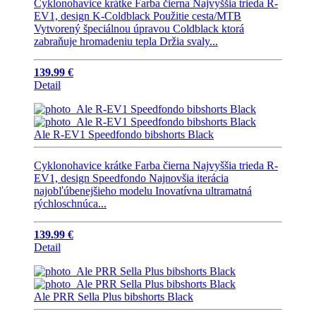
Cyklonohavice krátke Farba čierna Najvyššia trieda R-
EV1, design K-Coldblack Použitie cesta/MTB
Vytvorený špeciálnou úpravou Coldblack ktorá
zabraňuje hromadeniu tepla Držia svaly...
139.99 €
Detail
Ale R-EV1 Speedfondo bibshorts Black
Cyklonohavice krátke Farba čierna Najvyššia trieda R-
EV1, design Speedfondo Najnovšia iterácia
najobľúbenejšieho modelu Inovatívna ultramatná
rýchloschnúca...
139.99 €
Detail
Ale PRR Sella Plus bibshorts Black