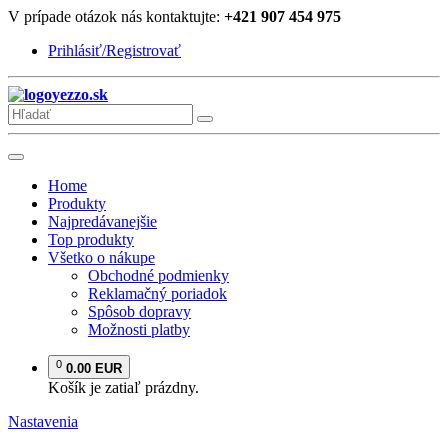
V prípade otázok nás kontaktujte:
+421 907 454 975
Prihlásiť/Registrovať
yezzo.sk
Home
Produkty
Najpredávanejšie
Top produkty
Všetko o nákupe
Obchodné podmienky
Reklamačný poriadok
Spôsob dopravy
Možnosti platby
0
0.00 EUR
Košík je zatiaľ prázdny.
Nastavenia