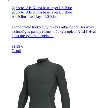
Ale Klima base layer LS Blue
Termoprádlo tričko dlhý rukáv Farba modrá Bezšvová
technológia, panely rôznej hrúbky a úpletu NILIT Heat
úplet pre výbornú tepelnú...
83.99 €
Detail