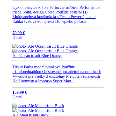
Cyklonohavice krátke Farba čierna/biela Performance
trieda Solid, design Corsa Použitie cesta/MTB
Multipanelová konštrukcia s Tecno Power úpletom
Ľahká svalová kompresia Do teplého počasia,...
79.99 €
Detail
Ale Ocean trisuit Blue Orange
Trisuit Farba modrá/oranžová Použitie
triathlon/duathlon Otestované pro-atlétmi na pretekoch
Vyvinuté pre všetky 3 disciplíny Pre dlhé vzdialenosti
Half ironman a Ironman Super Matt...
159.99 €
Detail
Ale Maui trisuit Black