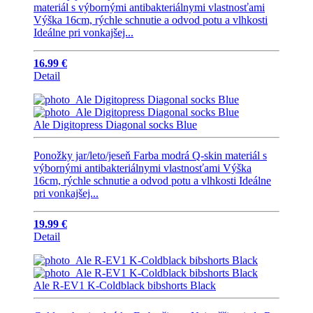
materiál s výbornými antibakteriálnymi vlastnosťami
Výška 16cm, rýchle schnutie a odvod potu a vlhkosti
Ideálne pri vonkajšej...
16.99 €
Detail
Ale Digitopress Diagonal socks Blue
Ponožky jar/leto/jeseň Farba modrá Q-skin materiál s
výbornými antibakteriálnymi vlastnosťami Výška
16cm, rýchle schnutie a odvod potu a vlhkosti Ideálne
pri vonkajšej...
19.99 €
Detail
Ale R-EV1 K-Coldblack bibshorts Black