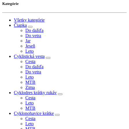
Kategórie
Všetky kategórie
Čiapka
Do dažďa
Do vetra
Jar
Jeseň
Leto
Cyklistická vesta
Cesta
Do dažďa
Do vetra
Leto
MTB
Zima
Cyklodres krátky rukáv
Cesta
Leto
MTB
Cyklonohavice krátke
Cesta
Leto
MTB