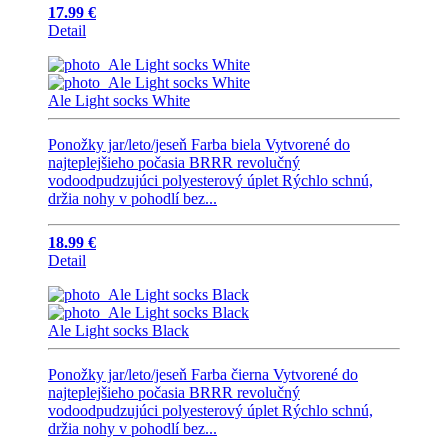
17.99 €
Detail
Ale Light socks White
Ponožky jar/leto/jeseň Farba biela Vytvorené do
najteplejšieho počasia BRRR revolučný
vodoodpudzujúci polyesterový úplet Rýchlo schnú,
držia nohy v pohodlí bez...
18.99 €
Detail
Ale Light socks Black
Ponožky jar/leto/jeseň Farba čierna Vytvorené do
najteplejšieho počasia BRRR revolučný
vodoodpudzujúci polyesterový úplet Rýchlo schnú,
držia nohy v pohodlí bez...