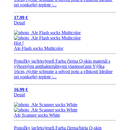
pri vonkajšej teplote :...
17.99 €
Detail
Hot !
Ale Flash socks Multicolor
Ponožky jar/leto/jeseň Farba čierna Q-skin materiál s
výbornými antibakteriálnymi vlastnosťami Výška
16cm, rýchle schnutie a odvod potu a vlhkosti Ideálne
pri vonkajšej teplote :...
16.99 €
Detail
Ale Scanner socks White
Ponožky jar/leto/jeseň Farba čierna/biela Q-skin