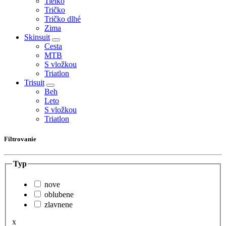
Tielko
Tričko
Tričko dlhé
Zima
Skinsuit
Cesta
MTB
S vložkou
Triatlon
Trisuit
Beh
Leto
S vložkou
Triatlon
Filtrovanie
Typ
nove
oblubene
zlavnene
x