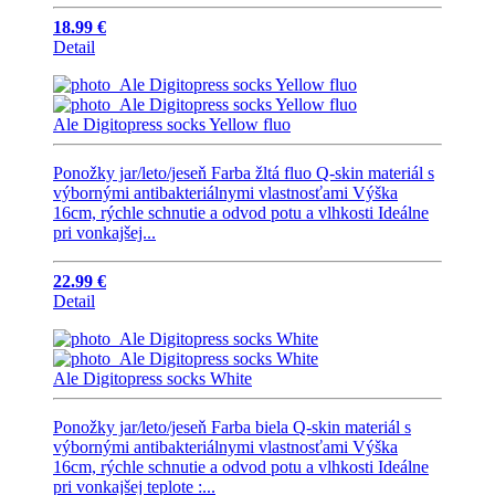
18.99 €
Detail
Ale Digitopress socks Yellow fluo
Ponožky jar/leto/jeseň Farba žltá fluo Q-skin materiál s
výbornými antibakteriálnymi vlastnosťami Výška
16cm, rýchle schnutie a odvod potu a vlhkosti Ideálne
pri vonkajšej...
22.99 €
Detail
Ale Digitopress socks White
Ponožky jar/leto/jeseň Farba biela Q-skin materiál s
výbornými antibakteriálnymi vlastnosťami Výška
16cm, rýchle schnutie a odvod potu a vlhkosti Ideálne
pri vonkajšej teplote :...