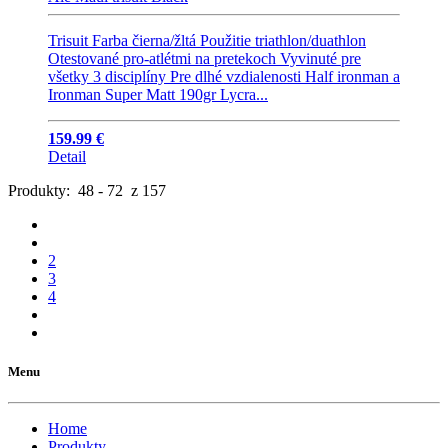
Trisuit Farba čierna/žltá Použitie triathlon/duathlon
Otestované pro-atlétmi na pretekoch Vyvinuté pre
všetky 3 disciplíny Pre dlhé vzdialenosti Half ironman a
Ironman Super Matt 190gr Lycra...
159.99 €
Detail
Produkty: 48 - 72 z 157
2
3
4
Menu
Home
Produkty