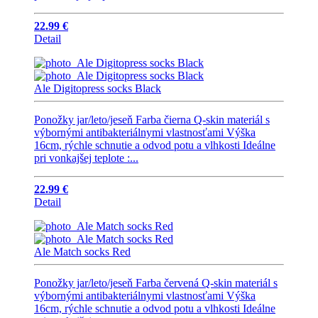
22.99 €
Detail
Ale Digitopress socks Black
Ponožky jar/leto/jeseň Farba čierna Q-skin materiál s
výbornými antibakteriálnymi vlastnosťami Výška
16cm, rýchle schnutie a odvod potu a vlhkosti Ideálne
pri vonkajšej teplote :...
22.99 €
Detail
Ale Match socks Red
Ponožky jar/leto/jeseň Farba červená Q-skin materiál s
výbornými antibakteriálnymi vlastnosťami Výška
16cm, rýchle schnutie a odvod potu a vlhkosti Ideálne