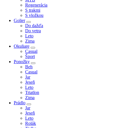
Regenerácia
S trakmi
S vložkou
Golier
Do dažďa
Do vetra
Leto
Zima
Okuliare
Casual
Šport
Ponožky
Beh
Casual
Jar
Jeseň
Leto
Triatlon
Zima
Prádlo
Jar
Jeseň
Leto
Rolák